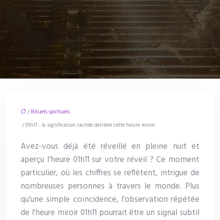
/
Rituels spirituels
/ 01h11 : la signification cachée derrière cette heure miroir
Avez-vous déjà été réveillé en pleine nuit et
aperçu l’heure 01h11 sur votre réveil ? Ce moment
particulier, où les chiffres se reflètent, intrigue de
nombreuses personnes à travers le monde. Plus
qu’une simple coïncidence, l’observation répétée
de l’heure miroir 01h11 pourrait être un signal subtil