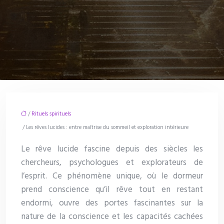
/
Rituels spirituels
/ Les rêves lucides : entre maîtrise du sommeil et exploration intérieure
Le rêve lucide fascine depuis des siècles les
chercheurs, psychologues et explorateurs de
l’esprit. Ce phénomène unique, où le dormeur
prend conscience qu’il rêve tout en restant
endormi, ouvre des portes fascinantes sur la
nature de la conscience et les capacités cachées