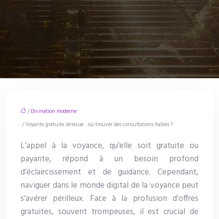
/
Divination moderne
/ Voyante gratuite sérieuse : où trouver des consultations fiables ?
L’appel à la voyance, qu’elle soit gratuite ou
payante, répond à un besoin profond
d’éclaircissement et de guidance. Cependant,
naviguer dans le monde digital de la voyance peut
s’avérer périlleux. Face à la profusion d’offres
gratuites, souvent trompeuses, il est crucial de