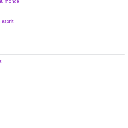
t au monde
 esprit
s
!