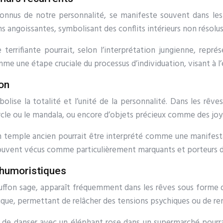
connus de notre personnalité, se manifeste souvent dans les
 angoissantes, symbolisant des conflits intérieurs non résolus
terrifiante pourrait, selon l’interprétation jungienne, repr
mme une étape cruciale du processus d’individuation, visant à 
ion
lise la totalité et l’unité de la personnalité. Dans les rêve
cle ou le mandala, ou encore d’objets précieux comme des joy
 temple ancien pourrait être interprété comme une manifestati
souvent vécus comme particulièrement marquants et porteurs de
 humoristiques
bouffon sage, apparaît fréquemment dans les rêves sous forme
que, permettant de relâcher des tensions psychiques ou de rem
de danser avec un éléphant rose dans un supermarché pourrai