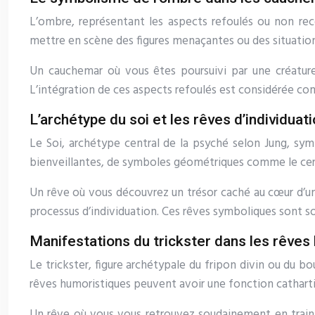
L’ombre, représentant les aspects refoulés ou non re
mettre en scène des figures menaçantes ou des situations
Un cauchemar où vous êtes poursuivi par une créature 
L’intégration de ces aspects refoulés est considérée co
L’archétype du soi et les rêves d’individuat
Le Soi, archétype central de la psyché selon Jung, symbo
bienveillantes, de symboles géométriques comme le cer
Un rêve où vous découvrez un trésor caché au cœur d’un
processus d’individuation. Ces rêves symboliques sont 
Manifestations du trickster dans les rêves
Le trickster, figure archétypale du fripon divin ou du 
rêves humoristiques peuvent avoir une fonction catharti
Un rêve où vous vous retrouvez soudainement en train 