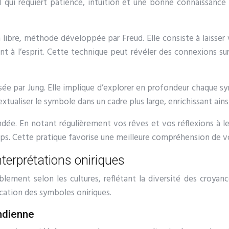
l qui requiert patience, intuition et une bonne connaissance 
n libre, méthode développée par Freud. Elle consiste à laisser
nt à l’esprit. Cette technique peut révéler des connexions s
isée par Jung. Elle implique d’explorer en profondeur chaque s
ualiser le symbole dans un cadre plus large, enrichissant ainsi
e. En notant régulièrement vos rêves et vos réflexions à leu
temps. Cette pratique favorise une meilleure compréhension de 
nterprétations oniriques
lement selon les cultures, reflétant la diversité des croyan
fication des symboles oniriques.
ndienne