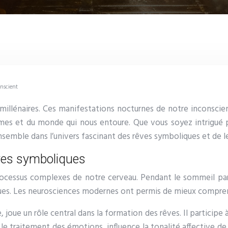
onscient
millénaires. Ces manifestations nocturnes de notre inconsci
es et du monde qui nous entoure. Que vous soyez intrigué pa
semble dans l’univers fascinant des rêves symboliques et de le
ves symboliques
ocessus complexes de notre cerveau. Pendant le sommeil paradox
iques. Les neurosciences modernes ont permis de mieux compre
joue un rôle central dans la formation des rêves. Il participe à
le traitement des émotions, influence la tonalité affective d