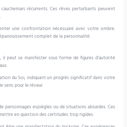
 cauchemars récurrents. Ces rêves perturbants peuvent
.
ésenter une confrontation nécessaire avec votre ombre.
l’épanouissement complet de la personnalité.
s, il peut se manifester sous forme de figures d’autorité
aux.
on du Soi, indiquant un progrès significatif dans votre
 sens pour le rêveur.
 de personnages espiègles ou de situations absurdes. Ces
ettre en question des certitudes trop rigides.
t être une manifestation du trickster. Ces expériences